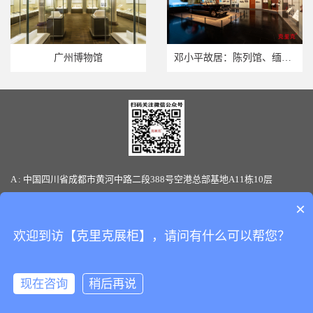
广州博物馆
邓小平故居：陈列馆、缅怀馆
A : 中国四川省成都市黄河中路二段388号空港总部基地A11栋10层
T : 86-28-85880066 / 19136145170(微信同号) F: 86-28-85880387
×
E-mail: sales@clickshowcase.com
欢迎到访【克里克展柜】，请问有什么可以帮您？
Copyright © 版权所有：
四川克里克展览展示有限公司
All Rights
Reserved.
备案号：
蜀ICP备17043519号-1
现在咨询
稍后再说
克里克17年专业
博物馆展柜
，
文物展柜
厂家定制