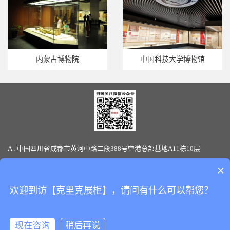
内蒙古博物院
中国科技大学博物馆
A : 中国四川省成都市黄河中路二段388号空港总部基地A11栋10层
T : 86-28-85880066 / 19136145170(微信同号) F: 86-28-85880387
×
E-mail: sales@clickshowcase.com
欢迎到访【克里克展柜】，请问有什么可以帮您？
Copyright © 版权所有：
四川克里克展览展示有限公司
All Rights
Reserved.
备案号：
蜀ICP备17043519号-1
现在咨询
稍后再说