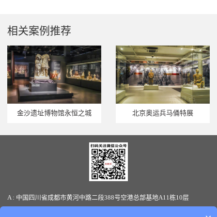
壁柜案例
相关案例推荐
金沙遗址博物馆永恒之城
北京奥运兵马俑特展
A : 中国四川省成都市黄河中路二段388号空港总部基地A11栋10层
T : 86-28-85880066 / 19136145170(微信同号) F: 86-28-85880387