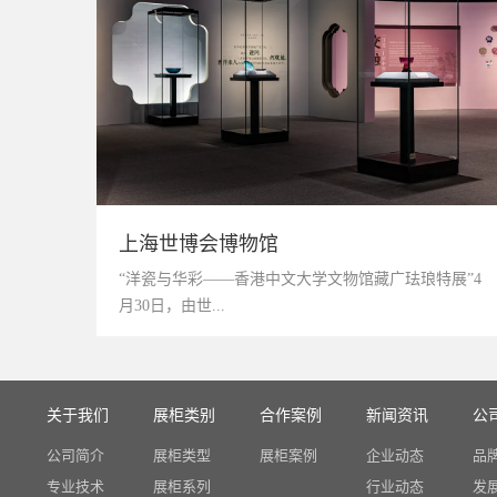
上海世博会博物馆
“洋瓷与华彩——香港中文大学文物馆藏广珐琅特展”4
月30日，由世...
关于我们
展柜类别
合作案例
新闻资讯
公
公司简介
展柜类型
展柜案例
企业动态
品
专业技术
展柜系列
行业动态
发