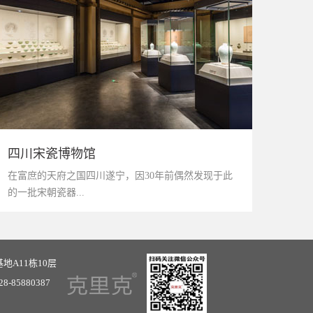
四川宋瓷博物馆
在富庶的天府之国四川遂宁，因30年前偶然发现于此
的一批宋朝瓷器...
地A11栋10层
-28-85880387