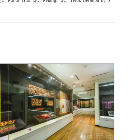
di 馆、Pelangi 馆、Teluk Berantai 馆与