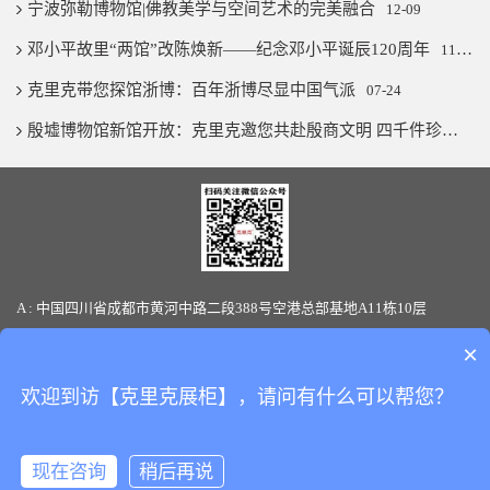
宁波弥勒博物馆|佛教美学与空间艺术的完美融合
12-09
邓小平故里“两馆”改陈焕新——纪念邓小平诞辰120周年
11-07
克里克带您探馆浙博：百年浙博尽显中国气派
07-24
殷墟博物馆新馆开放：克里克邀您共赴殷商文明 四千件珍宝璨若星河
A : 中国四川省成都市黄河中路二段388号空港总部基地A11栋10层
T : 86-28-85880066 / 19136145170(微信同号) F: 86-28-85880387
×
E-mail: sales@clickshowcase.com
欢迎到访【克里克展柜】，请问有什么可以帮您？
Copyright © 版权所有：
四川克里克展览展示有限公司
All Rights
Reserved.
备案号：
蜀ICP备17043519号-1
现在咨询
稍后再说