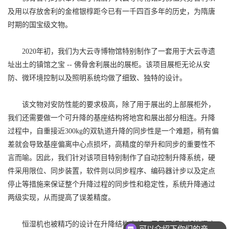
及用以存放舍利的金棺银椁距今已有一千四百多年的历史，为隋唐
时期的国宝级文物。
2020年初，我们为大云寺博物馆特别制作了一套用于大云寺遗
址出土的镇馆之宝 -- 佛骨舍利展出的展柜。该项目展柜无论从安
防、微环境控制以及照明系统均做了细致、独特的设计。
该文物对安防性能的要求极高，除了用于展出的上部展柜外，
我们还需要做一个可升降的基座结构将地宫和展出部分相连。升降
过程中，自重接近300kg的双轨道升降的同步性是一个难题，稍有偏
差就会导致基座偏离中心点损坏，高精度的举升和同步的重要性不
言而喻。因此，我们针对该项目特别制作了自动控制升降系统，硬
件采用限位、同步装置，软件则以同步程序、编码器计步以及定点
停止等措施来保证整个升降过程的同步性和稳定性，系统升降通过
两级实现，从而提高了误差精度。
恒湿机也被精巧的设计在升降结构内部，用于展柜内部的湿度
可以介绍下你们的产品么？