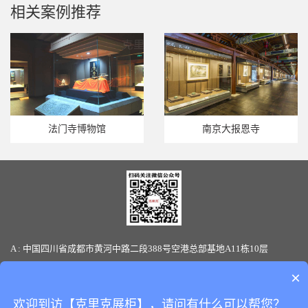
相关案例推荐
法门寺博物馆
南京大报恩寺
A : 中国四川省成都市黄河中路二段388号空港总部基地A11栋10层
T : 86-28-85880066 / 19136145170(微信同号) F: 86-28-85880387
×
E-mail: sales@clickshowcase.com
欢迎到访【克里克展柜】，请问有什么可以帮您？
Copyright © 版权所有：
四川克里克展览展示有限公司
All Rights