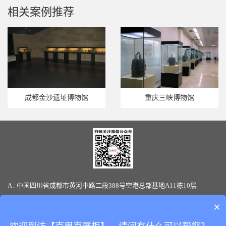
相关案例推荐
成都金沙遗址博物馆
重庆三峡博物馆
A : 中国四川省成都市黄河中路二段388号空港总部基地A11栋10层
T : 86-28-85880066 / 19136145170(微信同号) F: 86-28-85880387
×
E-mail: sales@clickshowcase.com