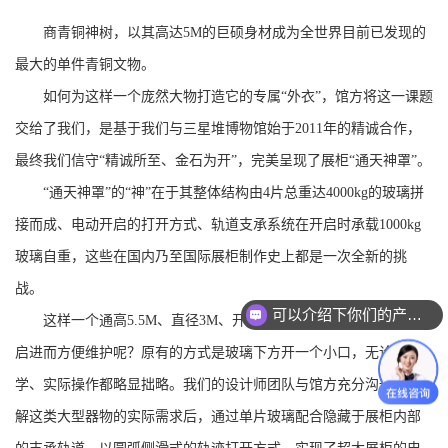
商青铜神树，以其高达5M的巨硕身材成为全世界目前已发现的
最大的单件青铜文物。
如何为这样一个庞然大物打造它的专属“外衣”，馆方将这一课题
交给了我们，是基于我们与三星堆博物馆始于2011年的精诚合作，
最终我们信守“精诚所至、金石为开”，完美呈现了展柜“通天神罩”。
“通天神罩”的“神”在于其整体结构由4片总重达4000kg的玻璃拼
接而成、电动开启的打开方式、轨道支承系统在开启时承载1000kg
玻璃自重，这些在国内乃至国际展柜制作史上都是一次全新的挑
战。
可以介绍下你们的产品么？
这样一个通高5.5M、直径3M、开度1.5M的展柜如何实现电动开
启进而方便维护呢？原有的方式是玻璃下方开一个小口，无论从美
学、实际操作都略显拙略。我们的设计师团队与馆方充分沟通、了
解这类大型器物的实际需求后，通过单片玻璃配合隐藏于展柜内部