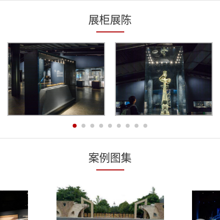
展柜展陈
案例图集