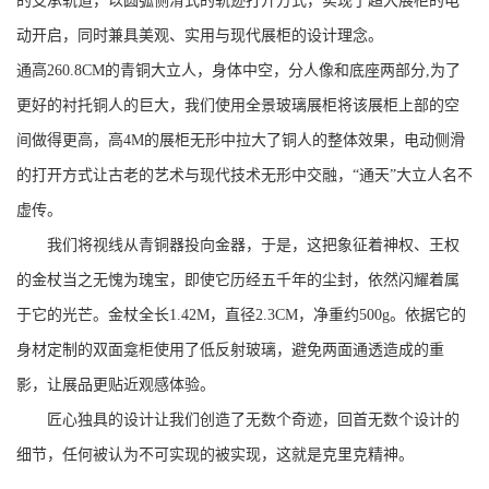
的支承轨道，以圆弧侧滑式的轨迹打开方式，实现了超大展柜的电
动开启，同时兼具美观、实用与现代展柜的设计理念。
通高260.8CM的青铜大立人，身体中空，分人像和底座两部分,为了
更好的衬托铜人的巨大，我们使用全景玻璃展柜将该展柜上部的空
间做得更高，高4M的展柜无形中拉大了铜人的整体效果，电动侧滑
的打开方式让古老的艺术与现代技术无形中交融，“通天”大立人名不
虚传。
我们将视线从青铜器投向金器，于是，这把象征着神权、王权
的金杖当之无愧为瑰宝，即使它历经五千年的尘封，依然闪耀着属
于它的光芒。金杖全长1.42M，直径2.3CM，净重约500g。依据它的
身材定制的双面龛柜使用了低反射玻璃，避免两面通透造成的重
影，让展品更贴近观感体验。
匠心独具的设计让我们创造了无数个奇迹，回首无数个设计的
细节，任何被认为不可实现的被实现，这就是克里克精神。