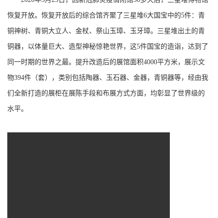
恢复开放。恢复开放后的综合馆齐聚了三星堆6大国宝中的5件：青
铜神树、青铜大立人、金杖、祭山玉璋、玉牙璋。三星堆出土的青
铜器，以体量巨大、造型神秘惊艳世界，这5件国宝的造诣，达到了
同一时期的世界之最。提升改造后的展馆面积4000平方米，展示文
物394件（套），类别包括陶器、玉石器、金器，青铜器等，经由我
们全新打造的展柜在展陈手段和布展方式方面，均彰显了世界级的
水平。