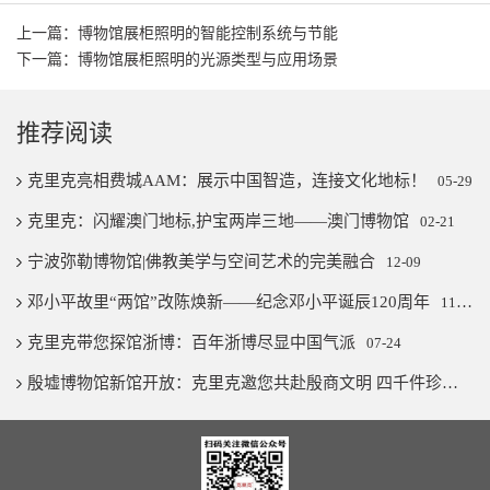
上一篇：博物馆展柜照明的智能控制系统与节能
下一篇：博物馆展柜照明的光源类型与应用场景
推荐阅读
克里克亮相费城AAM：展示中国智造，连接文化地标！
05-29
克里克：闪耀澳门地标,护宝两岸三地——澳门博物馆
02-21
宁波弥勒博物馆|佛教美学与空间艺术的完美融合
12-09
邓小平故里“两馆”改陈焕新——纪念邓小平诞辰120周年
11-07
克里克带您探馆浙博：百年浙博尽显中国气派
07-24
殷墟博物馆新馆开放：克里克邀您共赴殷商文明 四千件珍宝璨若星河