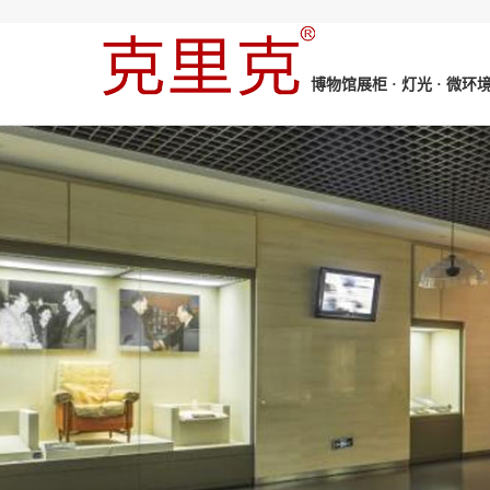
博物馆展柜 · 灯光 · 微环