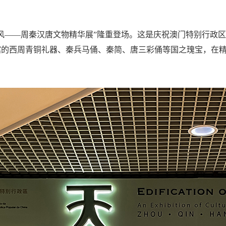
天下承风——周秦汉唐文物精华展”隆重登场。这是庆祝澳门特别行政
的西周青铜礼器、秦兵马俑、秦简、唐三彩俑等国之瑰宝，在精美