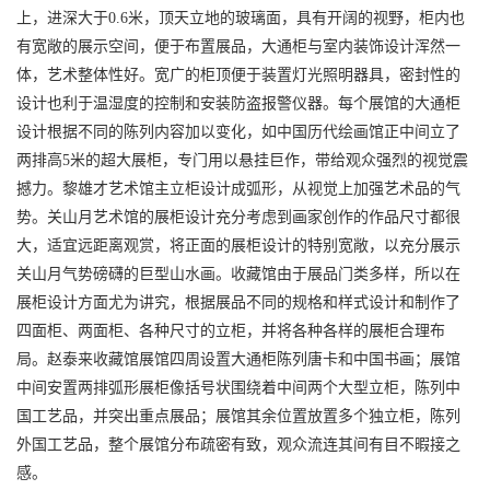
上，进深大于0.6米，顶天立地的玻璃面，具有开阔的视野，柜内也
有宽敞的展示空间，便于布置展品，大通柜与室内装饰设计浑然一
体，艺术整体性好。宽广的柜顶便于装置灯光照明器具，密封性的
设计也利于温湿度的控制和安装防盗报警仪器。每个展馆的大通柜
设计根据不同的陈列内容加以变化，如中国历代绘画馆正中间立了
两排高5米的超大展柜，专门用以悬挂巨作，带给观众强烈的视觉震
撼力。黎雄才艺术馆主立柜设计成弧形，从视觉上加强艺术品的气
势。关山月艺术馆的展柜设计充分考虑到画家创作的作品尺寸都很
大，适宜远距离观赏，将正面的展柜设计的特别宽敞，以充分展示
关山月气势磅礴的巨型山水画。收藏馆由于展品门类多样，所以在
展柜设计方面尤为讲究，根据展品不同的规格和样式设计和制作了
四面柜、两面柜、各种尺寸的立柜，并将各种各样的展柜合理布
局。赵泰来收藏馆展馆四周设置大通柜陈列唐卡和中国书画；展馆
中间安置两排弧形展柜像括号状围绕着中间两个大型立柜，陈列中
国工艺品，并突出重点展品；展馆其余位置放置多个独立柜，陈列
外国工艺品，整个展馆分布疏密有致，观众流连其间有目不暇接之
感。