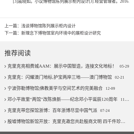
[3]戚晓如。小议博物馆陈列展示柜内设计[J].经营管理者。2016.
上一篇：浅谈博物馆陈列展示柜内设计
下一篇：新理念下博物馆室内环境中的展柜设计研究
推荐阅读
克里克亮相费城AAM：展示中国智造，连接文化地标！
05-29
克里克：闪耀澳门地标,护宝两岸三地——澳门博物馆
02-21
宁波弥勒博物馆|佛教美学与空间艺术的完美融合
12-09
邓小平故里“两馆”改陈焕新——纪念邓小平诞辰120周年
11-07
克里克带您探馆浙博：百年浙博尽显中国气派
07-24
殷墟博物馆新馆开放：克里克邀您共赴殷商文明 四千件珍宝璨若星河