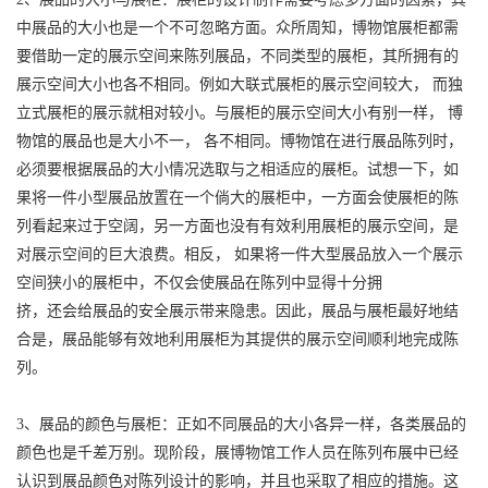
中展品的大小也是一个不可忽略方面。众所周知，博物馆展柜都需
要借助一定的展示空间来陈列展品，不同类型的展柜，其所拥有的
展示空间大小也各不相同。例如大联式展柜的展示空间较大， 而独
立式展柜的展示就相对较小。与展柜的展示空间大小有别一样， 博
物馆的展品也是大小不一， 各不相同。博物馆在进行展品陈列时，
必须要根据展品的大小情况选取与之相适应的展柜。试想一下，如
果将一件小型展品放置在一个倘大的展柜中，一方面会使展柜的陈
列看起来过于空阔，另一方面也没有有效利用展柜的展示空间，是
对展示空间的巨大浪费。相反， 如果将一件大型展品放入一个展示
空间狭小的展柜中，不仅会使展品在陈列中显得十分拥
挤，还会给展品的安全展示带来隐患。因此，展品与展柜最好地结
合是，展品能够有效地利用展柜为其提供的展示空间顺利地完成陈
列。
3、展品的颜色与展柜：正如不同展品的大小各异一样，各类展品的
颜色也是千差万别。现阶段，展博物馆工作人员在陈列布展中已经
认识到展品颜色对陈列设计的影响，并且也采取了相应的措施。这