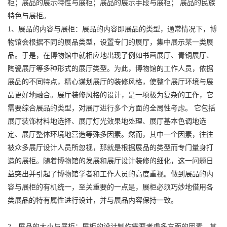
柜；展品的展示特性与展柜；展品的展示手段与展柜； 展品的民族
特色与展柜。
1、展品的内容与展柜：展品的内容即展品的类型，通常情况下，博
物馆会根据不同的展品类型，设置专门的展厅，集中展示某一类展
品。于是，在博物馆中就相应地出现了例如书画展厅、青铜展厅、
陶瓷展厅等多种形式的展厅类型。为此，博物馆的工作人员，依据
展品的不同特点，精心谋划展厅的装修风格，使整个展厅环境与展
品更好地融合。展厅装修风格的设计，是一项极为复杂的工作，它
需要综合展品的类型，对展厅进行多个方面的全局性考虑。 它包括
展厅装饰材料地选择、展厅灯光效果地处理、展厅基本色调地选
定、展厅整体环境地营造等殊多因素。然而，其中一个因素，往往
被众多展厅设计人员所忽视，那就是根据展品的类型而专门量身打
造的展柜。随着博物馆的发展和展厅设计装修的细化，这一问题日
益突出并引起了博物馆学者和工作人员的高度重视。做到展品的内
容与展柜的有机统一，至关重要的一点是，展柜必须巧妙地借用各
类展品的特有属性进行设计，并与展品内容保持一致。
2、展品的大小与展柜：展柜的设计制作需要考虑多方面的因素，其