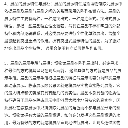
4、展品的展示特性与展柜：展品的展示特性是指博物馆陈列展示中
依据展品及展品与展品之间的关系而采用的陈列布置方法。展品的
展示特性主要有两种，一种是突出式，一种是连续式。突出式展示
特性，是指一些展品独立性比较强，与其它展品不存在明显的外部
特征和内部逻辑联系，对这类展品要进行个性化单独展出，给整个
展览起到突出重点的作用。拥有突出式展示特性的展品，为了更好
地突出展品个性特色， 通常会使用独立式展柜陈列布展。
5、展品的展示手段与展柜：博物馆展品在陈列展出时，必定寻求一
种最佳的方式将其呈现在观众面前， 这些具体的方式就是展品的展
示手段。展品的展示手段根据展品的特征与展示需要分为静态展示
和动态展示。静态展示顾名思义就是将展品实物直接陈列展览，它
的最大特点和优势是其具有超凡的真实性。展品本身具备的物质性
特征确保了展品在静态展示中能够最大限度地保持它的真实性，因
此展柜在静态展示中只扮演陈列展品的角色而不参与展品形象的塑
造。博物馆拥有大量的展品资源，如何充分发挥这些展品资源的功
用，最为有效的方式就是将展品直观地进行展出，让观众通过实物