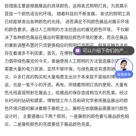
些措施主要是根据展品的具体颜色，运用各式照明灯具，为其展示
营造一个颜色适合的环境。 随着科技的不断发展， 新式的照明工具
已经能够发出各种颜色的光线， 进而满足不同颜色展品对展示环境
的颜色要求。通过人工照明的方法创造出的展览颜色环境， 不仅解
决了各种颜色展品在展出时需要相应颜色环境的要求，而且在展品
的重新调整布置时只须更换相应的照明灯具即可。但是这种方法也
可以介绍下你们的产品么？
存在着诸多不利因素，首先，在博物馆大
力倡导绿色展览的今天，普遍使用人工照明的方法营造展示环境，
需要大量的电力资源，显然不够环保，与绿色展览背道而驰。其
次，众多灯具的购买和大量电费支出对于本来就不富裕的博物馆来
说，也是一笔不小的开资。再有，伴随着照明灯具的使用，大量有
色光线直接照射在展品上，给展品的保存造成相当大的危害。经过
长时间的钻研和摸索，博物馆工作人员和研究学者将展品展出时颜
色环境问题的解决着眼于展柜之上。展柜在依据展品需要进行颜色
设计时， 主要遵循以下两个原则，一是展柜的颜色要与展品颜色相
近，二是展柜颜色的亮度要低于展品颜色亮度。