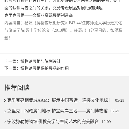
的照片针对性的设计制作，才能更好的契合两者之间的关系，要全
面的认识两者之间的关系，充分考虑展品对展柜的影响。
克里克展柜——文博业高端展柜制造商
内容摘自：杨汶《博物馆展柜研究》P43-44/江苏师范大学历史文化
与旅游学院 硕士学位论文（2013届）。转载出自分享目的，如侵联
删！
上一篇：博物馆展柜与陈列设计
下一篇：博物馆展柜保护展品的作用
推荐阅读
克里克亮相费城AAM：展示中国智造，连接文化地标！
05-29
克里克：闪耀澳门地标,护宝两岸三地——澳门博物馆
02-21
宁波弥勒博物馆|佛教美学与空间艺术的完美融合
12-09