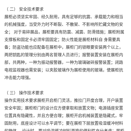
（ 二） 安全技术要求
展柜必须坚实牢固、经久耐用，具有足够的抗震、承载能力和相当
的机械强度，当受外力时不断裂、不散架、不影响所贮藏文物的安
全； 对于易碎展品，展柜要具有防震、减震、防滑措施；展柜附属
支撑板和固定卡必须牢固固定；防火性能是展柜材料自 身需要具
备；防盗功能也应配备在展柜中，展柜门的锁眼要安装两个以上，
两把钥匙的管理分别由两名管理人员进行；报警装置安装在展柜内
部，共两种，一种为振动报警器，一种为玻璃破碎报警装置；闭路
电视监视器也需安装；以夹胶玻璃作为展柜使用的玻璃，使展柜抗
冲击能力增强。
（ 三） 操作技术要求
操作实用技术要求展柜开启柜门灵活，推拉门开度合理，开户装置
安全牢固；展柜柜门的设计应方便拿取和放置文物；电源插座安置
位置具有隐藏性，并且方便合理；展柜开启机械装置是隐藏式，牢
固耐用，底座设计可以水平调节；要在展柜下层放置吸湿缓冲材料
的箱体， 设计时，要对吸湿缓冲材料更换的便利性充分考虑；展柜