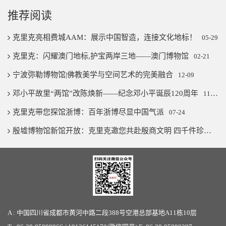
推荐阅读
克里克亮相费城AAM：展示中国智造，连接文化地标！
05-29
克里克：闪耀澳门地标,护宝两岸三地——澳门博物馆
02-21
宁波弥勒博物馆|佛教美学与空间艺术的完美融合
12-09
邓小平故里“两馆”改陈焕新——纪念邓小平诞辰120周年
11-07
克里克带您探馆浙博：百年浙博尽显中国气派
07-24
殷墟博物馆新馆开放：克里克邀您共赴殷商文明 四千件珍宝璨若星河
A : 中国四川省成都市黄河中路二段388号空港总部基地A11栋10层