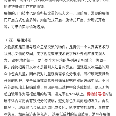
的维护维修工作方便简捷。
展柜的开门技术也是高科技含量的标志之一。现阶段，常见的展柜
门开启方式包含多种，如抽取式开启、旋转式开启、滑动式开启
等，可结合实际情况选择。
（ 四） 展柜外观
文物展柜是直接与观众思想交流的物件，是提供一个以真实艺术形
状展示文物的空间。美学视觉效果技术要求展柜外观应该美观大
方， 颜色均匀统一，要与整个大环境的陈列设计相融洽，协调一
致，始终把握好文物才是最引人注目的亮点。因观看文物展品的观
众中包含儿童，因此要对儿童观看需求充分考虑，展柜玻璃要具备
开阔的视野，安全薄膜或滤紫外线薄膜粘贴在双层玻璃中间。不可
在外层玻璃上粘贴薄膜，原因是展出过程中会造成划痕。要以无色
超白玻璃作为展柜使用的玻璃，透光率在92%以上。
博物馆展柜
的玻
璃不适合采用含有铁成分的玻璃，避免颜色失真问题的发生。含铁
情况下，玻璃颜色会呈现为绿色或蓝色，影响文物的观看，造成文
物失真。如果经济条件允许， 选用低反射的超白玻璃，消除在展柜