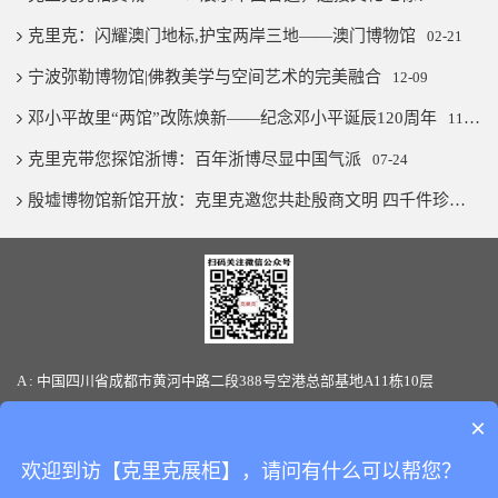
克里克：闪耀澳门地标,护宝两岸三地——澳门博物馆
02-21
宁波弥勒博物馆|佛教美学与空间艺术的完美融合
12-09
邓小平故里“两馆”改陈焕新——纪念邓小平诞辰120周年
11-07
克里克带您探馆浙博：百年浙博尽显中国气派
07-24
殷墟博物馆新馆开放：克里克邀您共赴殷商文明 四千件珍宝璨若星河
A : 中国四川省成都市黄河中路二段388号空港总部基地A11栋10层
T : 86-28-85880066 / 19136145170(微信同号) F: 86-28-85880387
×
E-mail: sales@clickshowcase.com
欢迎到访【克里克展柜】，请问有什么可以帮您？
Copyright © 版权所有：
四川克里克展览展示有限公司
All Rights