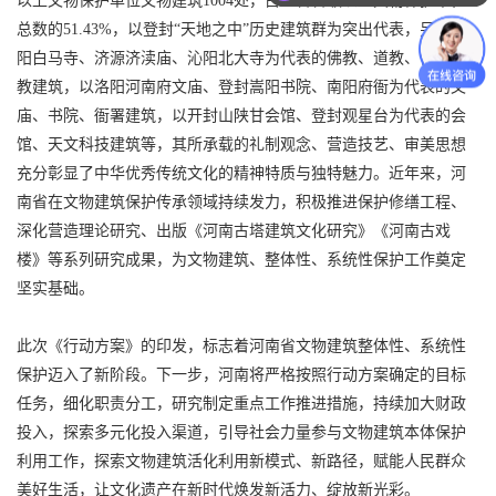
以上文物保护单位文物建筑1004处，占全省省级以上文物保护单位
总数的51.43%，以登封“天地之中”历史建筑群为突出代表，另以洛
阳白马寺、济源济渎庙、沁阳北大寺为代表的佛教、道教、伊斯兰
教建筑，以洛阳河南府文庙、登封嵩阳书院、南阳府衙为代表的文
庙、书院、衙署建筑，以开封山陕甘会馆、登封观星台为代表的会
馆、天文科技建筑等，其所承载的礼制观念、营造技艺、审美思想
充分彰显了中华优秀传统文化的精神特质与独特魅力。近年来，河
南省在文物建筑保护传承领域持续发力，积极推进保护修缮工程、
深化营造理论研究、出版《河南古塔建筑文化研究》《河南古戏
楼》等系列研究成果，为文物建筑、整体性、系统性保护工作奠定
坚实基础。
此次《行动方案》的印发，标志着河南省文物建筑整体性、系统性
保护迈入了新阶段。下一步，河南将严格按照行动方案确定的目标
任务，细化职责分工，研究制定重点工作推进措施，持续加大财政
投入，探索多元化投入渠道，引导社会力量参与文物建筑本体保护
利用工作，探索文物建筑活化利用新模式、新路径，赋能人民群众
美好生活，让文化遗产在新时代焕发新活力、绽放新光彩。