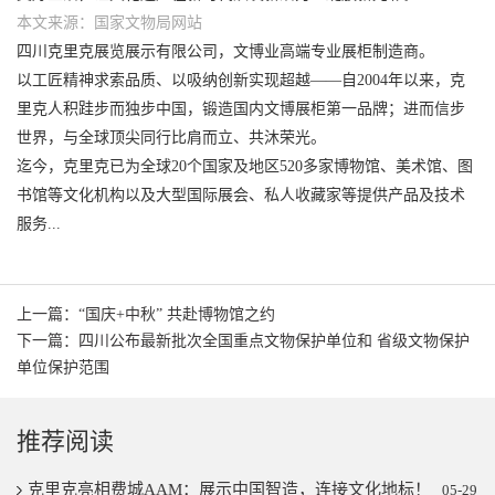
本文来源：国家文物局网站
四川克里克展览展示有限公司，文博业高端专业展柜制造商。
以工匠精神求索品质、以吸纳创新实现超越——自2004年以来，克
里克人积跬步而独步中国，锻造国内文博展柜第一品牌；进而信步
世界，与全球顶尖同行比肩而立、共沐荣光。
迄今，克里克已为全球20个国家及地区520多家博物馆、美术馆、图
书馆等文化机构以及大型国际展会、私人收藏家等提供产品及技术
服务...
上一篇：“国庆+中秋” 共赴博物馆之约
下一篇：四川公布最新批次全国重点文物保护单位和 省级文物保护
单位保护范围
推荐阅读
克里克亮相费城AAM：展示中国智造，连接文化地标！
05-29