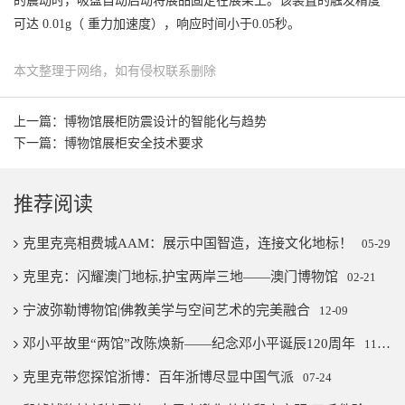
的震动时，吸盘自动启动将展品固定在展架上。该装置的触发精度
可达 0.01g（ 重力加速度），响应时间小于0.05秒。
本文整理于网络，如有侵权联系删除
上一篇：博物馆展柜防震设计的智能化与趋势
下一篇：博物馆展柜安全技术要求
推荐阅读
克里克亮相费城AAM：展示中国智造，连接文化地标！
05-29
克里克：闪耀澳门地标,护宝两岸三地——澳门博物馆
02-21
宁波弥勒博物馆|佛教美学与空间艺术的完美融合
12-09
邓小平故里“两馆”改陈焕新——纪念邓小平诞辰120周年
11-07
克里克带您探馆浙博：百年浙博尽显中国气派
07-24