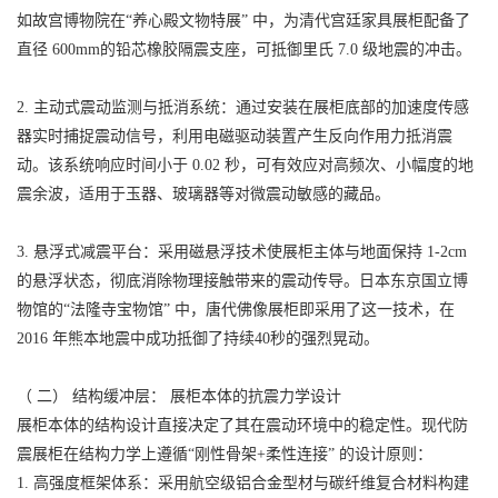
如故宫博物院在“养心殿文物特展” 中，为清代宫廷家具展柜配备了
直径 600mm的铅芯橡胶隔震支座，可抵御里氏 7.0 级地震的冲击。
2. 主动式震动监测与抵消系统：通过安装在展柜底部的加速度传感
器实时捕捉震动信号，利用电磁驱动装置产生反向作用力抵消震
动。该系统响应时间小于 0.02 秒，可有效应对高频次、小幅度的地
震余波，适用于玉器、玻璃器等对微震动敏感的藏品。
3. 悬浮式减震平台：采用磁悬浮技术使展柜主体与地面保持 1-2cm
的悬浮状态，彻底消除物理接触带来的震动传导。日本东京国立博
物馆的“法隆寺宝物馆” 中，唐代佛像展柜即采用了这一技术，在
2016 年熊本地震中成功抵御了持续40秒的强烈晃动。
（ 二） 结构缓冲层： 展柜本体的抗震力学设计
展柜本体的结构设计直接决定了其在震动环境中的稳定性。现代防
震展柜在结构力学上遵循“刚性骨架+柔性连接” 的设计原则：
1. 高强度框架体系：采用航空级铝合金型材与碳纤维复合材料构建