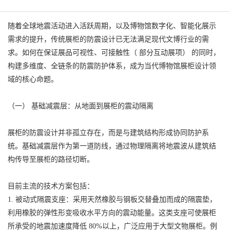
随着全球地震活动进入活跃周期，以及博物馆数字化、智能化展示
需求的提升，传统展柜的防震设计已无法满足现代文博行业的需
求。如何在保证展品可视性、可接触性（ 部分互动展项） 的同时，
构建多维度、全链条的防震防护体系，成为当代博物馆展柜设计领
域的核心命题。
（一） 基础减震层：从地面到展柜的震动隔离
展柜的防震设计并非孤立存在，而是与建筑结构形成协同防护系
统。基础减震层作为第一道防线，通过物理隔离将地震波从建筑结
构传导至展柜的路径切断。
目前主流的技术方案包括：
1. 被动式隔震支座：采用天然橡胶与钢板交替叠加而成的隔震垫，
利用橡胶的弹性形变吸收水平方向的震动能量。这类支座可使展柜
所承受的地震加速度降低 80%以上，广泛应用于大型文物展柜。例