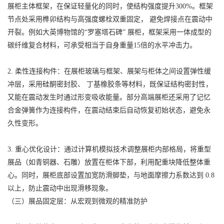
展柜主体框架，在保证轻量化的同时，使结构强度提升300%。框架
节点处采用榫卯结构与高强度螺栓双重固定， 避免焊接点在震动中
开裂。例如大英博物馆的“罗塞塔石碑” 展柜，框架采用一体成型的
碳纤维复合材料，可承受相当于自身重量15倍的水平冲击力。
2. 柔性连接构件：在展柜玻璃与框架、展架与柜体之间设置弹性缓
冲层，采用硅酮密封胶、 丁基橡胶条等材料，既保证结构密封性，
又能在震动发生时通过形变吸收能量。部分高端展柜还采用了记忆
合金弹簧作为连接构件，在震动结束后自动恢复初始状态，避免永
久性变形。
3. 重心优化设计：通过计算机模拟技术调整展柜内部格局，将重型
展品（如青铜器、石雕）放置在柜体下部，利用配重块降低整体重
心。同时，展柜底部设置加宽防滑脚垫，与地面摩擦力系数达到 0.8
以上，防止震动中出现滑移现象。
（三）展品固定层：从宏观到微观的精准防护