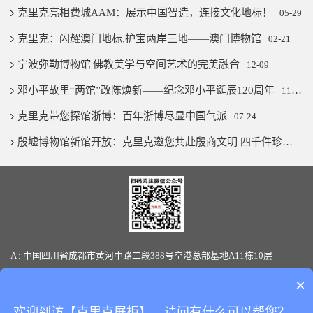
克里克亮相费城AAM：展示中国智造，连接文化地标！
05-29
克里克：闪耀澳门地标,护宝两岸三地——澳门博物馆
02-21
宁波弥勒博物馆|佛教美学与空间艺术的完美融合
12-09
邓小平故里“两馆”改陈焕新——纪念邓小平诞辰120周年
11-07
克里克带您探馆浙博：百年浙博尽显中国气派
07-24
殷墟博物馆新馆开放：克里克邀您共赴殷商文明 四千件珍宝璨若星河
A : 中国四川省成都市黄河中路二段388号空港总部基地A11栋10层
T : 86-28-85880066 / 19136145170(微信同号) F: 86-28-85880387
×
E-mail: sales@clickshowcase.com
欢迎到访【克里克展柜】，请问有什么可以帮您？