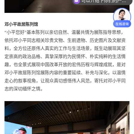
你们是怎么收费的呢？
邓小平故居陈列馆
“小平您好”基本陈列以亲切自然、温馨共情为展陈指导思想，
依托邓小平同志相关珍贵文物、生前遗物、历史图片及文献资
料，全方位还原伟人真实的工作与生活场景，既生动展现其坚
定崇高的政治品格、真挚深厚的为民情怀、朴实纯粹的生活情
趣，也全景式展现中国改革开放的宏伟历程与辉煌成就，是对
邓小平故居陈列馆展陈内容的重要延续、补充与深化，以温情
走心的叙事视角，让观众真切感悟伟人风范，寄托对邓小平同
志的深切缅怀之情。