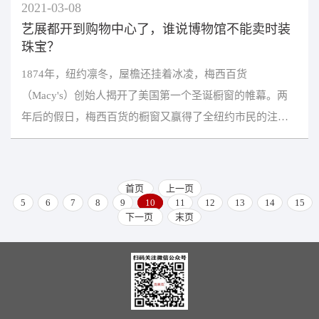
2021-03-08
艺展都开到购物中心了，谁说博物馆不能卖时装
珠宝？
1874年，纽约凛冬，屋檐还挂着冰凌，梅西百货
（Macy's）创始人揭开了美国第一个圣诞橱窗的帷幕。两
年后的假日，梅西百货的橱窗又赢得了全纽约市民的注
意：一条装着蒸汽能源的轨道，玩偶和玩具能在上头左右
移动。...
首页
上一页
5
6
7
8
9
10
11
12
13
14
15
下一页
末页