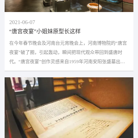
2021-06-07
“唐宫夜宴”小姐妹原型长这样
在今年春节晚会及河南台元宵晚会上，河南博物院的“唐宫
夜宴”破了圈，引起轰动，瞬间把现代观众带回到盛唐时
代。“唐宫夜宴”创作灵感来自1959年河南安阳张盛墓出土
的隋代乐舞俑，一组13件，包括8件乐俑和5件舞俑，...