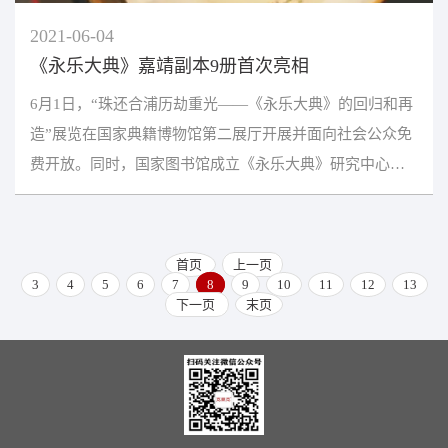
2021-06-04
《永乐大典》嘉靖副本9册首次亮相
6月1日，“珠还合浦历劫重光——《永乐大典》的回归和再
造”展览在国家典籍博物馆第二展厅开展并面向社会公众免
费开放。同时，国家图书馆成立《永乐大典》研究中心，
持续推进古籍保护事业发展和中华传统典籍文化传播...
首页
上一页
3
4
5
6
7
8
9
10
11
12
13
下一页
末页