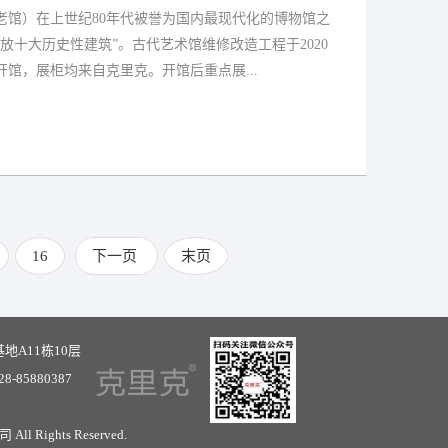
老馆）在上世纪80年代被誉为国内最现代化的博物馆之
放十大历史性建筑”。古代艺术馆维修改造工程于2020
试开馆，展柜均来自克里克。开馆后重点展...
16
下一页
末页
地A11栋10层
-28-85880387
司
All Rights Reserved.