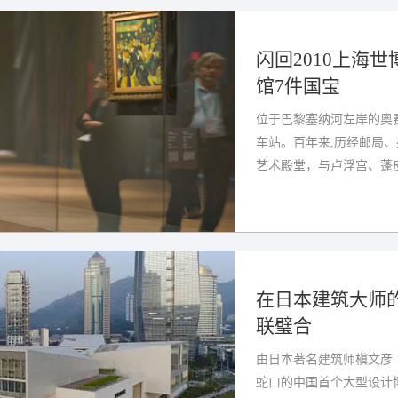
闪回2010上海
馆7件国宝
位于巴黎塞纳河左岸的奥赛
车站。百年来,历经邮局
艺术殿堂，与卢浮宫、蓬皮
在日本建筑大师
联璧合
由日本著名建筑师槇文彦（Fu
蛇口的中国首个大型设计