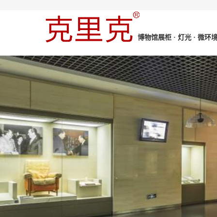
博物馆展柜 · 灯光 · 微环