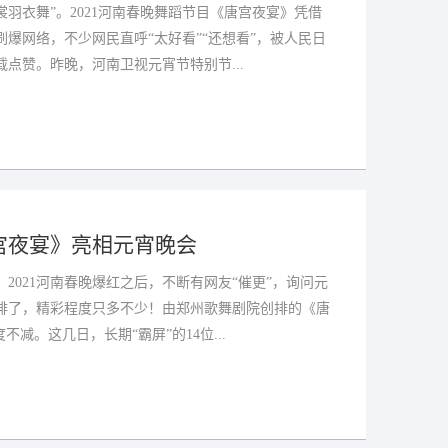
羽衣舞”。2021河南春晚舞蹈节目《唐宫夜宴》凭借
爆网络，不少网民直呼“太好看”“还想看”，被人民日
点赞。昨晚，河南卫视元宵节特别节...
宫夜宴》亮相元宵晚会
2021河南春晚爆红之后，不断有网友“催更”，询问元
排了，精彩程度只多不少！由郑州歌舞剧院创排的《唐
不减。这几日，长期“霸屏”的14位...