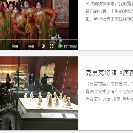
风吹仙袂飘飖举，犹似霓裳
精巧的构思、出彩的演绎刷
报、新华社等多家媒体转载
克里克将随《唐
《唐宫夜宴》前传要来了！
宵晚会安排了吗？不仅安
宫夜宴》火爆“出圈”后热度