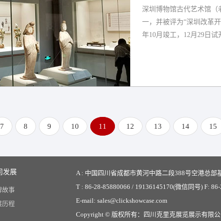
深圳博物馆古代艺术馆（
一，并被评为“深圳改革开
年10月竣工，12月29日
7
8
9
10
11
12
13
14
15
司发展
A : 中国四川省成都市黄河中路二段388号空港总部基
T : 86-28-85880066 / 19136145170(微信同号) F: 86
牌故事
E-mail: sales@clickshowcase.com
展历程
Copyright © 版权所有：
四川克里克展览展示有限公