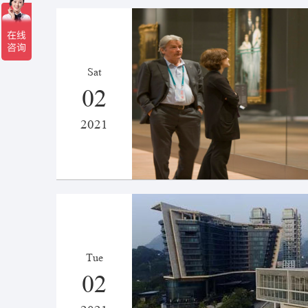
Sat
02
2021
Tue
02