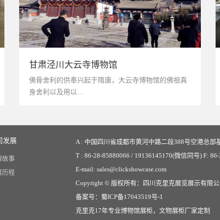
甘肃泾川大云寺博物馆
佛骨舍利的供奉兴起于隋唐，大云寺博物馆的佛祖真
身舍利以及用以...
司发展
A : 中国四川省成都市黄河中路二段388号空港总部基
T : 86-28-85880066 / 19136145170(微信同号) F: 86
牌故事
E-mail: sales@clickshowcase.com
展历程
Copyright © 版权所有：
四川克里克展览展示有限公
备案号：
蜀ICP备17043519号-1
克里克17年专业
博物馆展柜
，
文物展柜
厂家定制