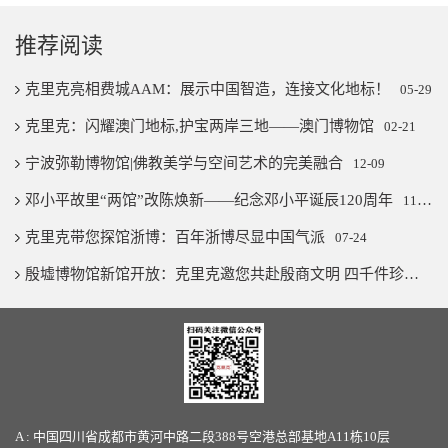
推荐阅读
克里克亮相费城AAM：展示中国智造，连接文化地标！
05-29
克里克：闪耀澳门地标,护宝两岸三地——澳门博物馆
02-21
宁波弥勒博物馆|佛教美学与空间艺术的完美融合
12-09
邓小平故里“两馆”改陈焕新——纪念邓小平诞辰120周年
11-07
克里克带您探馆浙博：百年浙博尽显中国气派
07-24
殷墟博物馆新馆开放：克里克邀您共赴殷商文明 四千件珍宝璨若星河
A : 中国四川省成都市黄河中路二段388号空港总部基地A11栋10层