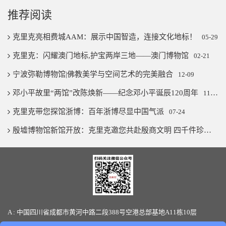
推荐阅读
克里克亮相费城AAM：展示中国智造，连接文化地标！
05-29
克里克：闪耀澳门地标,护宝两岸三地——澳门博物馆
02-21
宁波弥勒博物馆|佛教美学与空间艺术的完美融合
12-09
邓小平故里“两馆”改陈焕新——纪念邓小平诞辰120周年
11-07
克里克带您探馆浙博：百年浙博尽显中国气派
07-24
殷墟博物馆新馆开放：克里克邀您共赴殷商文明 四千件珍宝璨若星河
A : 中国四川省成都市黄河中路二段388号空港总部基地A11栋10层