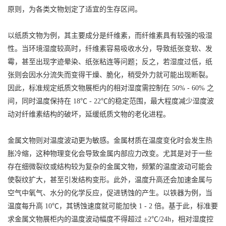
原则，为各类文物划定了适宜的生存区间。
以纸质文物为例，其主要成分是纤维素，而纤维素具有较强的吸湿
性。当环境湿度较高时，纤维素容易吸收水分，导致纸张变软、发
霉，甚至出现字迹晕染、纸张粘连等问题；反之，若湿度过低，纸
张则会因水分流失而变得干燥、脆化，稍受外力就可能出现断裂。
因此，标准规定纸质文物展柜内的相对湿度需控制在 50% - 60% 之
间，同时温度保持在 18℃ - 22℃的稳定范围，最大程度减少湿度波
动对纤维素结构的破坏，延缓纸质文物的老化进程。
金属文物则对温度波动更为敏感。金属材质在温度变化时会发生热
胀冷缩，这种物理变化会导致金属内部应力改变。尤其是对于一些
存在细微裂纹或结构较为复杂的金属文物，频繁的温度波动可能会
使裂纹扩大，甚至引发结构变形。此外，温度升高还会加速金属与
空气中氧气、水分的化学反应，促进锈蚀的产生。以铁器为例，当
温度每升高 10℃，其锈蚀速度就可能加快 1 - 2 倍。基于此，标准要
求金属文物展柜内的温度波动幅度不得超过 ±2℃/24h，相对湿度控