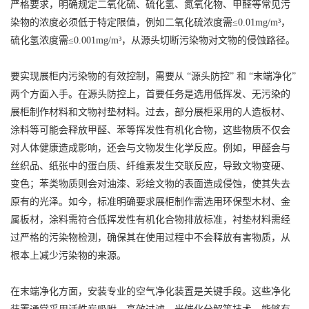
严格要求，明确规定二氧化硫、硫化氢、氮氧化物、甲醛等常见污
染物的浓度必须低于特定限值，例如二氧化硫浓度需≤0.01mg/m³，
硫化氢浓度需≤0.001mg/m³，从源头切断污染物对文物的侵蚀路径。
要实现展柜内污染物的有效控制，需要从 “源头防控” 和 “末端净化”
两个方面入手。在源头防控上，首要任务是选用低挥发、无污染的
展柜制作材料和文物衬垫材料。过去，部分展柜采用的人造板材、
涂料等可能会释放甲醛、苯等挥发性有机化合物，这些物质不仅会
对人体健康造成影响，还会与文物发生化学反应。例如，甲醛会与
丝织品、纸张中的蛋白质、纤维素发生交联反应，导致文物变硬、
变色；苯类物质则会对油漆、彩绘文物的表面造成侵蚀，使其失去
原有的光泽。如今，标准明确要求展柜制作需选用环保型木材、金
属板材，涂料需符合低挥发性有机化合物排放标准，衬垫材料需经
过严格的污染物检测，确保其在使用过程中不会释放有害物质，从
根本上减少污染物的来源。
在末端净化方面，安装专业的空气净化装置是关键手段。这些净化