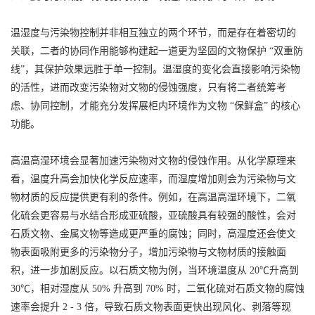
温湿度与污染物控制并非相互独立的两个环节，而是存在着密切的
关联，二者的协同作用能够构建起一道更为坚固的文物保护 “双重防
线”，其保护效果远胜于单一控制。温湿度的变化会直接影响污染物
的活性，进而改变污染物对文物的侵蚀强度，只有将二者统筹考
虑、协同控制，才能充分发挥展柜内环境作为文物 “保鲜盒” 的核心
功能。
高温高湿环境会显著加速污染物对文物的侵蚀作用。从化学原理来
看，温度升高会加快化学反应速率，而湿度增加则会为污染物与文
物材质的反应提供更有利的条件。例如，在高温高湿环境下，二氧
化硫会更容易与水结合形成亚硫酸，亚硫酸具有较强的酸性，会对
石质文物、金属文物等造成更严重的腐蚀；同时，高湿度还会使文
物表面吸附更多的污染物分子，增加污染物与文物材质的接触面
积，进一步加剧反应。以石质文物为例，当环境温度从 20℃升高到
30℃，相对湿度从 50% 升高到 70% 时，二氧化硫对石质文物的腐蚀
速率会提升 2 - 3 倍，导致石质文物表面更快出现风化、剥落等现