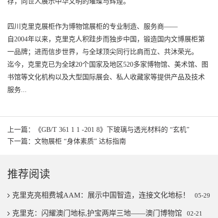
存，向世人展示中华文明的璀璨与辉煌。
四川克里克展柜作为博物馆展柜的专业制造、服务商——
自2004年以来，克里克人积跬步而独步中国，锻造国内文博展柜第
一品牌；进而信步世界，与全球顶尖同行比肩而立、共沐荣光。
迄今，克里克已为全球20个国家及地区520多家博物馆、美术馆、图
书馆等文化机构以及大型国际展会、私人收藏家等提供产品及技术
服务...
上一篇：《GB/T 361 1 1 -201 8》下玻璃与透光材料的 “玄机”
下一篇：文物展柜 “身体素质” 达标指南
推荐阅读
克里克亮相费城AAM：展示中国智造，连接文化地标！
05-29
克里克：闪耀澳门地标,护宝两岸三地——澳门博物馆
02-21