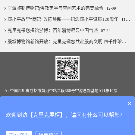
宁波弥勒博物馆|佛教美学与空间艺术的完美融合
12-09
邓小平故里“两馆”改陈焕新——纪念邓小平诞辰120周年
11-07
克里克带您探馆浙博：百年浙博尽显中国气派
07-24
殷墟博物馆新馆开放：克里克邀您共赴殷商文明 四千件珍宝璨若星河
A : 中国四川省成都市黄河中路二段388号空港总部基地A11栋10层
T : 86-28-85880066 / 19136145170(微信同号) F: 86-28-85880387
×
E-mail: sales@clickshowcase.com
欢迎到访【克里克展柜】，请问有什么可以帮您？
Copyright © 版权所有：
四川克里克展览展示有限公司
All Rights
Reserved.
备案号：
蜀ICP备17043519号-1