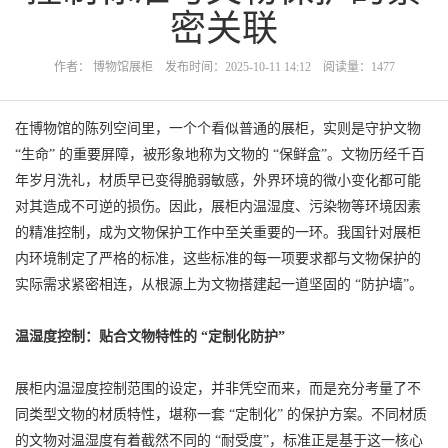
密关联
作者： 博物馆展柜 发布时间：2025-10-11 14:12 阅读量：1477
在博物馆的陈列空间里，一个个看似普通的展柜，实则是守护文物
“生命” 的重要屏障，被形象地称为文物的 “保鲜盒”。文物历经千百
年岁月洗礼，材质早已变得脆弱敏感，外界环境的微小变化都可能
对其造成不可逆的损伤。因此，展柜内温湿度、污染物等环境因素
的精准控制，成为文物保护工作中至关重要的一环。我国针对展柜
内环境制定了严格的标准，这些标准的每一项要求都与文物保护的
实际需求紧密相连，从根源上为文物搭建起一道坚固的 “防护墙”。
温湿度控制：贴合文物特性的 “定制化防护”
展柜内温湿度控制范围的设定，并非凭空而来，而是充分考量了不
同类型文物的材质特性，堪称一套 “定制化” 的保护方案。不同材质
的文物对温湿度有着截然不同的 “耐受度”，标准正是基于这一核心