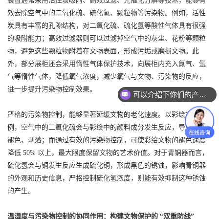
装置通常采用活性炭吸附、高效过滤、光催化分解等技术，能够有
效去除空气中的二氧化硫、硫化氢、颗粒物等污染物。例如，活性
炭具有丰富的孔隙结构，对二氧化硫、硫化氢等酸性气体具有很强
的吸附能力；高效过滤器则可以过滤掉空气中的灰尘、花粉等颗粒
物，避免这些颗粒物附着在文物表面，形成污垢或磨损文物。此
外，部分展柜还会采用惰性气体保护技术，向展柜内充入氮气、氩
气等惰性气体，降低氧气浓度，减少氧气与文物、污染物的反应，
进一步提升污染物控制效果。
可以介绍下你们的产品么？
严格的污染物控制，能够显著延缓文物的老化速度。以彩绘文物为
例，空气中的二氧化硫会与彩绘中的颜料成分发生反应，导致颜料
褪色、剥落；而通过有效的污染物控制，可使彩绘文物的褪色速度
降低 50% 以上，最大限度保留文物的艺术价值。对于青铜器而言，
硫化氢会与铜发生反应生成硫化铜，形成黑色的锈蚀，影响青铜器
的外观和历史信息，严格控制硫化氢浓度，则能有效抑制这种锈蚀
的产生。
温湿度与污染物控制的协同作用：构建文物保护的 “双重防线”