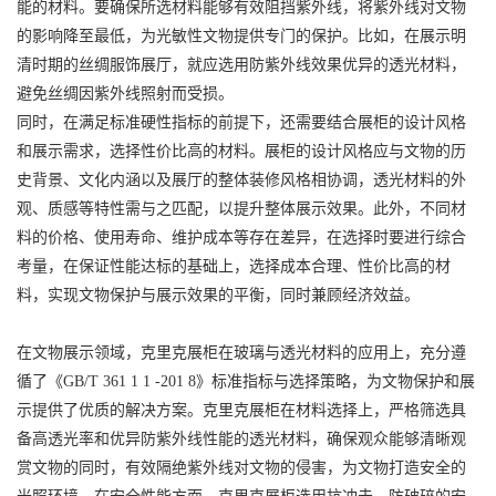
能的材料。要确保所选材料能够有效阻挡紫外线，将紫外线对文物
的影响降至最低，为光敏性文物提供专门的保护。比如，在展示明
清时期的丝绸服饰展厅，就应选用防紫外线效果优异的透光材料，
避免丝绸因紫外线照射而受损。
同时，在满足标准硬性指标的前提下，还需要结合展柜的设计风格
和展示需求，选择性价比高的材料。展柜的设计风格应与文物的历
史背景、文化内涵以及展厅的整体装修风格相协调，透光材料的外
观、质感等特性需与之匹配，以提升整体展示效果。此外，不同材
料的价格、使用寿命、维护成本等存在差异，在选择时要进行综合
考量，在保证性能达标的基础上，选择成本合理、性价比高的材
料，实现文物保护与展示效果的平衡，同时兼顾经济效益。
在文物展示领域，克里克展柜在玻璃与透光材料的应用上，充分遵
循了
《GB/T 361 1 1 -201 8》
标准指标与选择策略，为文物保护和展
示提供了优质的解决方案。克里克展柜在材料选择上，严格筛选具
备高透光率和优异防紫外线性能的透光材料，确保观众能够清晰观
赏文物的同时，有效隔绝紫外线对文物的侵害，为文物打造安全的