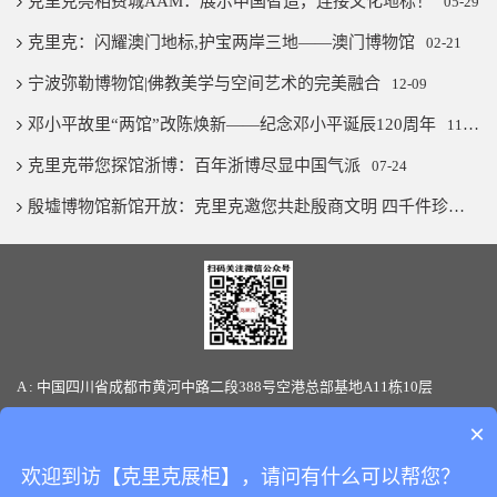
克里克亮相费城AAM：展示中国智造，连接文化地标！
05-29
克里克：闪耀澳门地标,护宝两岸三地——澳门博物馆
02-21
宁波弥勒博物馆|佛教美学与空间艺术的完美融合
12-09
邓小平故里“两馆”改陈焕新——纪念邓小平诞辰120周年
11-07
克里克带您探馆浙博：百年浙博尽显中国气派
07-24
殷墟博物馆新馆开放：克里克邀您共赴殷商文明 四千件珍宝璨若星河
A : 中国四川省成都市黄河中路二段388号空港总部基地A11栋10层
T : 86-28-85880066 / 19136145170(微信同号) F: 86-28-85880387
×
E-mail: sales@clickshowcase.com
欢迎到访【克里克展柜】，请问有什么可以帮您？
Copyright © 版权所有：
四川克里克展览展示有限公司
All Rights