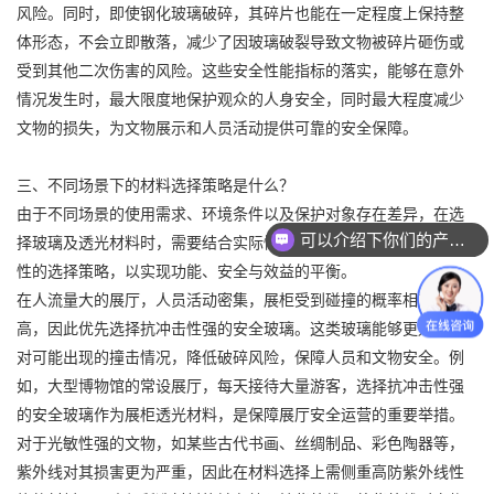
风险。同时，即使钢化玻璃破碎，其碎片也能在一定程度上保持整
体形态，不会立即散落，减少了因玻璃破裂导致文物被碎片砸伤或
受到其他二次伤害的风险。这些安全性能指标的落实，能够在意外
情况发生时，最大限度地保护观众的人身安全，同时最大程度减少
文物的损失，为文物展示和人员活动提供可靠的安全保障。
三、不同场景下的材料选择策略是什么？
由于不同场景的使用需求、环境条件以及保护对象存在差异，在选
可以介绍下你们的产品么？
择玻璃及透光材料时，需要结合实际情况，依据标准指标制定针对
性的选择策略，以实现功能、安全与效益的平衡。
在人流量大的展厅，人员活动密集，展柜受到碰撞的概率相对较
高，因此优先选择抗冲击性强的安全玻璃。这类玻璃能够更好地应
对可能出现的撞击情况，降低破碎风险，保障人员和文物安全。例
如，大型博物馆的常设展厅，每天接待大量游客，选择抗冲击性强
的安全玻璃作为展柜透光材料，是保障展厅安全运营的重要举措。
对于光敏性强的文物，如某些古代书画、丝绸制品、彩色陶器等，
紫外线对其损害更为严重，因此在材料选择上需侧重高防紫外线性