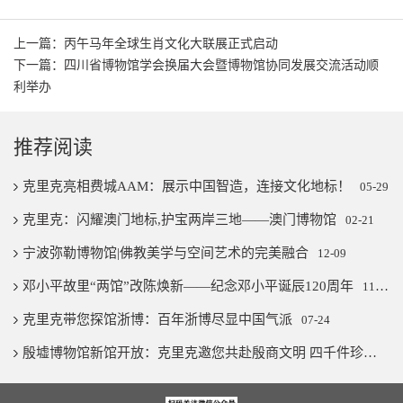
上一篇：丙午马年全球生肖文化大联展正式启动
下一篇：四川省博物馆学会换届大会暨博物馆协同发展交流活动顺
利举办
推荐阅读
克里克亮相费城AAM：展示中国智造，连接文化地标！
05-29
克里克：闪耀澳门地标,护宝两岸三地——澳门博物馆
02-21
宁波弥勒博物馆|佛教美学与空间艺术的完美融合
12-09
邓小平故里“两馆”改陈焕新——纪念邓小平诞辰120周年
11-07
克里克带您探馆浙博：百年浙博尽显中国气派
07-24
殷墟博物馆新馆开放：克里克邀您共赴殷商文明 四千件珍宝璨若星河