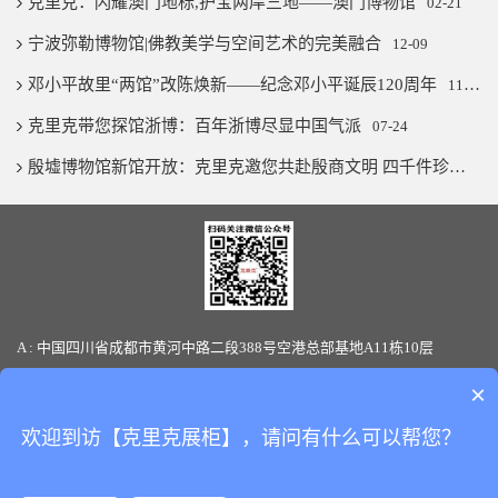
克里克：闪耀澳门地标,护宝两岸三地——澳门博物馆
02-21
宁波弥勒博物馆|佛教美学与空间艺术的完美融合
12-09
邓小平故里“两馆”改陈焕新——纪念邓小平诞辰120周年
11-07
克里克带您探馆浙博：百年浙博尽显中国气派
07-24
殷墟博物馆新馆开放：克里克邀您共赴殷商文明 四千件珍宝璨若星河
A : 中国四川省成都市黄河中路二段388号空港总部基地A11栋10层
T : 86-28-85880066 / 19136145170(微信同号) F: 86-28-85880387
×
E-mail: sales@clickshowcase.com
欢迎到访【克里克展柜】，请问有什么可以帮您？
Copyright © 版权所有：
四川克里克展览展示有限公司
All Rights
Reserved.